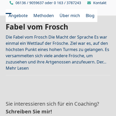
Skip
06136 / 9059637 oder 0 163 / 3787243
Kontakt
to
Facebook
Xing
LinkedIn
content
Angebote
Methoden
Über mich
Blog
Open
Close
Fabel vom Frosch
mobile
mobile
menu
menu
Die Fabel vom Frosch Die Macht der Sprache Es war
einmal ein Wettlauf der Frösche. Ziel war es, auf den
höchsten Punkt eines hohen Turmes zu gelangen. Es
versammelten sich viele andere Frösche, um
zuzusehen und ihre Artgenossen anzufeuern. Der…
Mehr Lesen
Sie interessieren sich für ein Coaching?
Schreiben Sie mir!