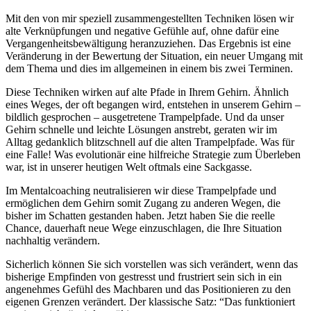
Mit den von mir speziell zusammengestellten Techniken lösen wir
alte Verknüpfungen und negative Gefühle auf, ohne dafür eine
Vergangenheitsbewältigung heranzuziehen. Das Ergebnis ist eine
Veränderung in der Bewertung der Situation, ein neuer Umgang mit
dem Thema und dies im allgemeinen in einem bis zwei Terminen.
Diese Techniken wirken auf alte Pfade in Ihrem Gehirn. Ähnlich
eines Weges, der oft begangen wird, entstehen in unserem Gehirn –
bildlich gesprochen – ausgetretene Trampelpfade. Und da unser
Gehirn schnelle und leichte Lösungen anstrebt, geraten wir im
Alltag gedanklich blitzschnell auf die alten Trampelpfade. Was für
eine Falle! Was evolutionär eine hilfreiche Strategie zum Überleben
war, ist in unserer heutigen Welt oftmals eine Sackgasse.
Im Mentalcoaching neutralisieren wir diese Trampelpfade und
ermöglichen dem Gehirn somit Zugang zu anderen Wegen, die
bisher im Schatten gestanden haben. Jetzt haben Sie die reelle
Chance, dauerhaft neue Wege einzuschlagen, die Ihre Situation
nachhaltig verändern.
Sicherlich können Sie sich vorstellen was sich verändert, wenn das
bisherige Empfinden von gestresst und frustriert sein sich in ein
angenehmes Gefühl des Machbaren und das Positionieren zu den
eigenen Grenzen verändert. Der klassische Satz: “Das funktioniert