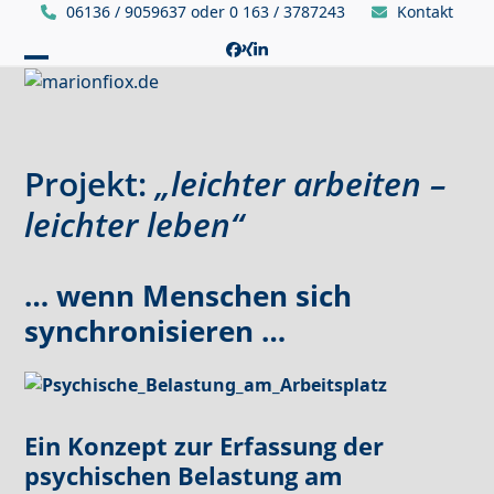
Skip
06136 / 9059637 oder 0 163 / 3787243
Kontakt
to
Facebook
Xing
LinkedIn
content
Open
Close
mobile
mobile
menu
menu
Projekt:
„leichter arbeiten –
leichter leben“
… wenn Menschen sich
synchronisieren …
Ein Konzept zur Erfassung der
psychischen Belastung am